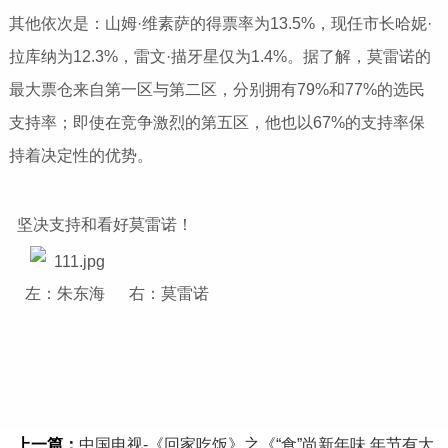
其他依次是：山姆·维素萨的得票率为13.5%，现任市长哈妮·
拉库纳为12.3%，雷文·描牙星仅为1.4%。据了解，莫雷诺的
最大票仓来自第一区与第二区，分别拥有79%和77%的选民
支持率；即使在竞争激烈的第五区，他也以67%的支持率保
持着决定性的优势。
坚决支持和看好莫雷诺！
左：朱东海 右：莫雷诺
上一篇：
中国电视-《回家吃饭》之《“食”尚新年味 年节有大