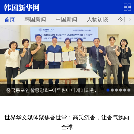
首页
韩国新闻
中国新闻
人物访谈
今日青
중국동포연합중앙회–이루탄메디케어의원,
건강복지프로그램 운영 업무협약 체결
世界华文媒体聚焦香世堂：高氏沉香，让香气飘向
全球