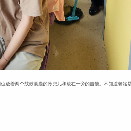
位放着两个鼓鼓囊囊的拎兜儿和放在一旁的吉他。不知道老妪