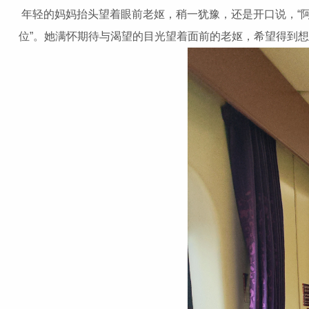
年轻的妈妈抬头望着眼前老妪，稍一犹豫，还是开口说，“
位”。她满怀期待与渴望的目光望着面前的老妪，希望得到