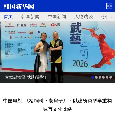
首页
韩国新闻
中国新闻
人物访谈
今日青
文武融灣區 武狀耀香江
中国电视-《梧桐树下老房子》：以建筑类型学重构
城市文化脉络