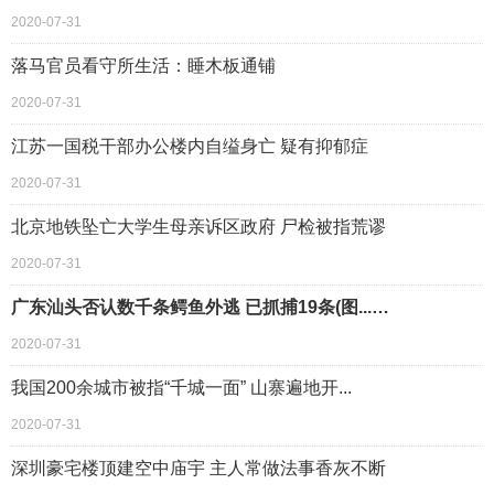
2020-07-31
落马官员看守所生活：睡木板通铺
2020-07-31
江苏一国税干部办公楼内自缢身亡 疑有抑郁症
2020-07-31
北京地铁坠亡大学生母亲诉区政府 尸检被指荒谬
2020-07-31
广东汕头否认数千条鳄鱼外逃 已抓捕19条(图...…
2020-07-31
我国200余城市被指“千城一面” 山寨遍地开...
2020-07-31
深圳豪宅楼顶建空中庙宇 主人常做法事香灰不断