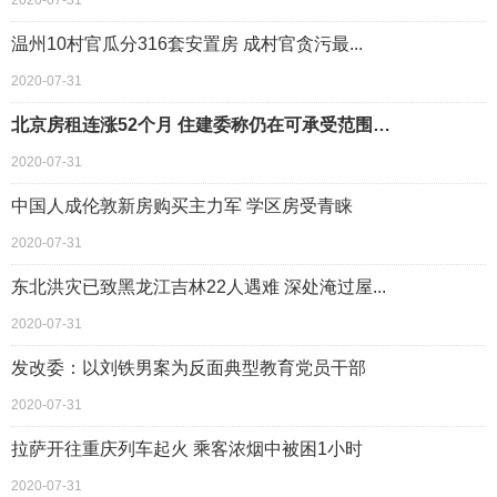
2020-07-31
温州10村官瓜分316套安置房 成村官贪污最...
2020-07-31
北京房租连涨52个月 住建委称仍在可承受范围…
2020-07-31
中国人成伦敦新房购买主力军 学区房受青睐
2020-07-31
东北洪灾已致黑龙江吉林22人遇难 深处淹过屋...
2020-07-31
发改委：以刘铁男案为反面典型教育党员干部
2020-07-31
拉萨开往重庆列车起火 乘客浓烟中被困1小时
2020-07-31