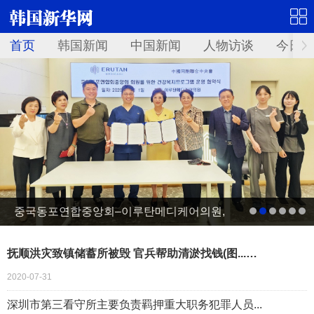
首页
韩国新闻
中国新闻
人物访谈
今日青
중국동포연합중앙회–이루탄메디케어의원,
건강복지프로그램 운영 업무협약 체결
抚顺洪灾致镇储蓄所被毁 官兵帮助清淤找钱(图...…
2020-07-31
深圳市第三看守所主要负责羁押重大职务犯罪人员...