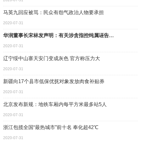
2020-07-31
马英九回应被骂：民众有怨气政治人物要承担
2020-07-31
华润董事长宋林发声明：有关涉贪指控纯属诬告…
2020-07-31
辽宁绥中山寨天安门变成灰色 官方称压力大
2020-07-31
新疆向17个县市低保优抚对象发放肉食补贴券
2020-07-31
北京发布新规：地铁车厢内每平方米最多站5人
2020-07-31
浙江包揽全国“最热城市”前十名 奉化超42℃
2020-07-31