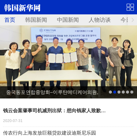
首页
韩国新闻
中国新闻
人物访谈
今日青
중국동포연합중앙회–이루탄메디케어의원,
건강복지프로그램 운영 업무협약 체결
钱云会案肇事司机减刑出狱：想向钱家人致歉…
2020-07-31
传农行向上海发放巨额贷款建设迪斯尼乐园