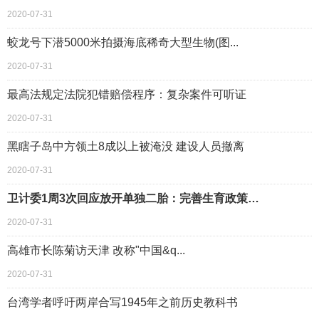
2020-07-31
蛟龙号下潜5000米拍摄海底稀奇大型生物(图...
2020-07-31
最高法规定法院犯错赔偿程序：复杂案件可听证
2020-07-31
黑瞎子岛中方领土8成以上被淹没 建设人员撤离
2020-07-31
卫计委1周3次回应放开单独二胎：完善生育政策…
2020-07-31
高雄市长陈菊访天津 改称"中国&q...
2020-07-31
台湾学者呼吁两岸合写1945年之前历史教科书