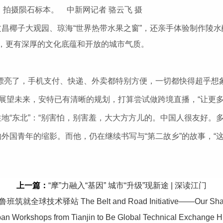
，拍摄陨石标本。 中新网记者 骆云飞 摄
椰子大观园、琼海“世界热带水果之窗”，还亲手体验制作陵水
光，更有深厚的文化底蕴和开放的城市气质。
亮了，手机支付、快递、外卖都特别方便，一切都快得超乎想象
望未来，安特已有清晰的规划，打算尝试做跨境直播，“让更多
东北”：“别害怕，别害羞，大大方方儿的。中国人很友好。多
青年的缩影。而他，仍在继续书写与“第二故乡”的故事，“这片
上一篇：
“摩”力融入“基因” 城市“升级”现新途 | 深读江门
he Belt and Road Initiative——Our Shared Path | A
an Workshops from Tianjin to Be Global Technical Exchange 