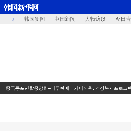
首页
韩国新闻
中国新闻
人物访谈
今日青
중국동포연합중앙회–이루탄메디케어의원, 건강복지프로그램