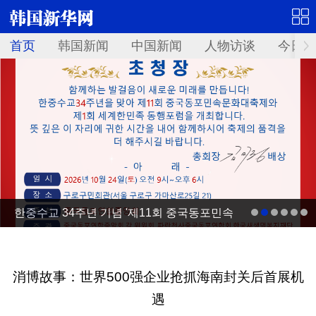
首页
韩国新闻
中国新闻
人物访谈
今日青
한중수교 34주년 기념 '제11회 중국동포민속
문화대축제' 10월 24일 서울서 개최
消博故事：世界500强企业抢抓海南封关后首展机
遇