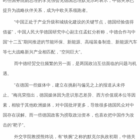
时任国务院副总理的李克强会见德国总理默克尔时表示，中德关系已
提升为战略伙伴关系，成为中欧关系领跑者。
“中国正处于产业升级和城镇化建设的关键节点，德国经验值得
借鉴”，中国人民大学德国研究中心副主任孟虹分析称，中德合作与中
国“十二五”期间推进的节能环保、新能源、高端装备制造、新能源汽车
等七大战略新兴产业相匹配，“空间巨大”。
而中德经贸交往频繁的另一面，是两国政治互信面临的问题与机
遇。
“在德国一些媒体中，建立在挑剔与偏见之上的报道从未停
止。”梅兆荣指出，德国媒体因为意识形态差异、西方价值观本位等因
素，相较于其他欧洲媒体，对中国批评更多，导致很多德国民众对中
国存在误解。而一些德国政客为捞取政治资本，也喜欢把中国作为攻
击的“靶子”。
外交学院教授熊炜说，有“铁腕”之称的默克尔执政初期，中德关