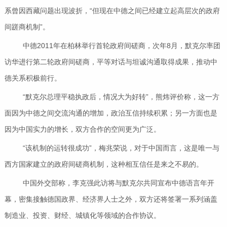
系曾因西藏问题出现波折，“但现在中德之间已经建立起高层次的政府
间蹉商机制”。
中德2011年在柏林举行首轮政府间磋商，次年8月，默克尔率团
访华进行第二轮政府间磋商，平等对话与坦诚沟通取得成果，推动中
德关系积极前行。
“默克尔总理平稳执政后，情况大为好转”，熊炜评价称，这一方
面因为中德之间交流沟通的增加，政治互信持续积累；另一方面也是
因为中国实力的增长，双方合作的空间更为广泛。
“该机制的运转很成功”，梅兆荣说，对于中国而言，这是唯一与
西方国家建立的政府间磋商机制，这种相互信任是来之不易的。
中国外交部称，李克强此访将与默克尔共同宣布中德语言年开
幕，密集接触德国政界、经济界人士之外，双方还将签署一系列涵盖
制造业、投资、财经、城镇化等领域的合作协议。