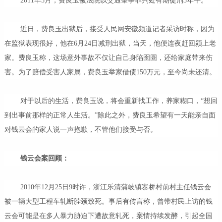
2011年3月，费良玉被法院以交通肇事罪判处有期徒刑3年半。
近日，费良玉出狱后，接受人民网安徽频道记者采访时称，因为
在监狱表现很好，他在6月24日减刑出狱，当天，他便连夜赶回颍上老
家。费良玉称，这场意外事故不仅让自己身陷囹圄，还给家庭带来伤
害。为了赔偿受害人家属，费良玉举家借债150万元，至今尚未还清。
对于以后的生活，费良玉说，将会重新找工作，养家糊口，“想回
到出事前那样的正常人生活。”除此之外，费良玉希望有一天能亲自面
对钱云会的家人说一声抱歉，不管他们接受与否。
钱云会案回顾：
2010年12月25日9时许，浙江乐清蒲岐镇寨桥村前村主任钱云会
被一辆大型工程车轧断脖颈致死。事后有传言称，曾带村民上访的钱
云会可能是在多人暴力胁迫下遭故意轧死，案情持续发酵，引起全国