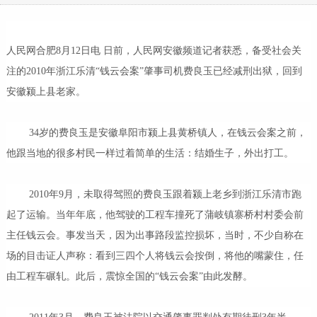
人民网合肥8月12日电 日前，人民网安徽频道记者获悉，备受社会关
注的2010年浙江乐清“钱云会案”肇事司机费良玉已经减刑出狱，回到
安徽颍上县老家。
34岁的费良玉是安徽阜阳市颍上县黄桥镇人，在钱云会案之前，
他跟当地的很多村民一样过着简单的生活：结婚生子，外出打工。
2010年9月，未取得驾照的费良玉跟着颍上老乡到浙江乐清市跑
起了运输。当年年底，他驾驶的工程车撞死了蒲岐镇寨桥村村委会前
主任钱云会。事发当天，因为出事路段监控损坏，当时，不少自称在
场的目击证人声称：看到三四个人将钱云会按倒，将他的嘴蒙住，任
由工程车碾轧。此后，震惊全国的“钱云会案”由此发酵。