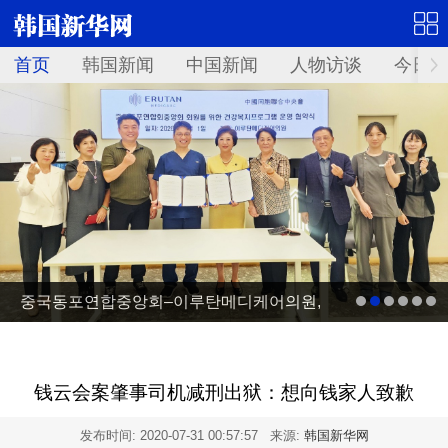
首页
韩国新闻
中国新闻
人物访谈
今日青
중국동포연합중앙회–이루탄메디케어의원,
건강복지프로그램 운영 업무협약 체결
钱云会案肇事司机减刑出狱：想向钱家人致歉
发布时间:
2020-07-31 00:57:57
来源:
韩国新华网