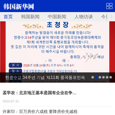
首页
韩国新闻
中国新闻
人物访谈
今日青
한중수교 34주년 기념 '제11회 중국동포민속
문화대축제' 10월 24일 서울서 개최
孟学农：北京地王基本是国有企业在争…
2020-07-31
许家印：百万房价六成税 要降房价先减税